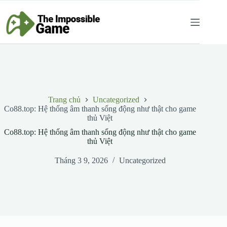
Chuyển
đến
phần
nội
dung
Trang chủ
Uncategorized
Co88.top: Hệ thống âm thanh sống động như thật cho game
thủ Việt
Co88.top: Hệ thống âm thanh sống động như thật cho game
thủ Việt
Tháng 3 9, 2026
Uncategorized