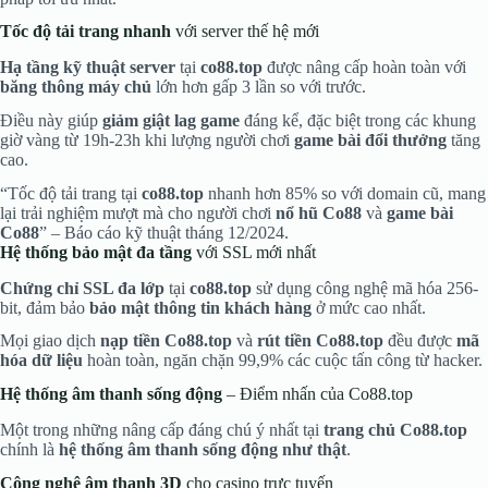
Tốc độ tải trang nhanh
với server thế hệ mới
Hạ tầng kỹ thuật server
tại
co88.top
được nâng cấp hoàn toàn với
băng thông máy chủ
lớn hơn gấp 3 lần so với trước.
Điều này giúp
giảm giật lag game
đáng kể, đặc biệt trong các khung
giờ vàng từ 19h-23h khi lượng người chơi
game bài đổi thưởng
tăng
cao.
“Tốc độ tải trang tại
co88.top
nhanh hơn 85% so với domain cũ, mang
lại trải nghiệm mượt mà cho người chơi
nổ hũ Co88
và
game bài
Co88
” – Báo cáo kỹ thuật tháng 12/2024.
Hệ thống bảo mật đa tầng
với SSL mới nhất
Chứng chỉ SSL đa lớp
tại
co88.top
sử dụng công nghệ mã hóa 256-
bit, đảm bảo
bảo mật thông tin khách hàng
ở mức cao nhất.
Mọi giao dịch
nạp tiền Co88.top
và
rút tiền Co88.top
đều được
mã
hóa dữ liệu
hoàn toàn, ngăn chặn 99,9% các cuộc tấn công từ hacker.
Hệ thống âm thanh sống động
– Điểm nhấn của Co88.top
Một trong những nâng cấp đáng chú ý nhất tại
trang chủ Co88.top
chính là
hệ thống âm thanh sống động như thật
.
Công nghệ âm thanh 3D
cho casino trực tuyến