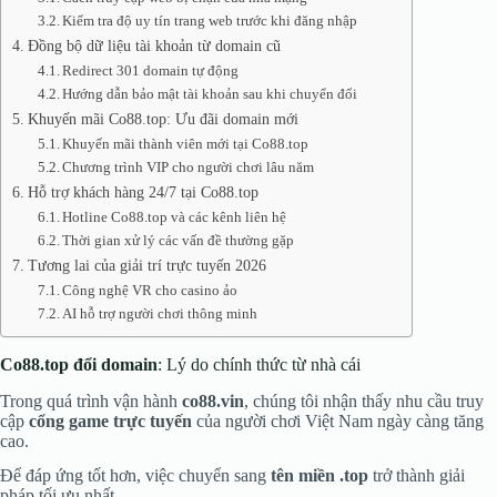
Kiểm tra độ uy tín trang web trước khi đăng nhập
Đồng bộ dữ liệu tài khoản từ domain cũ
Redirect 301 domain tự động
Hướng dẫn bảo mật tài khoản sau khi chuyển đổi
Khuyến mãi Co88.top: Ưu đãi domain mới
Khuyến mãi thành viên mới tại Co88.top
Chương trình VIP cho người chơi lâu năm
Hỗ trợ khách hàng 24/7 tại Co88.top
Hotline Co88.top và các kênh liên hệ
Thời gian xử lý các vấn đề thường gặp
Tương lai của giải trí trực tuyến 2026
Công nghệ VR cho casino ảo
AI hỗ trợ người chơi thông minh
Co88.top đổi domain
: Lý do chính thức từ nhà cái
Trong quá trình vận hành
co88.vin
, chúng tôi nhận thấy nhu cầu truy
cập
cổng game trực tuyến
của người chơi Việt Nam ngày càng tăng
cao.
Để đáp ứng tốt hơn, việc chuyển sang
tên miền .top
trở thành giải
pháp tối ưu nhất.