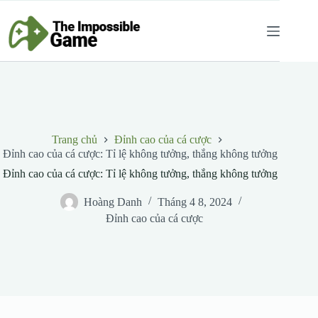
Chuyển
đến
phần
nội
dung
Trang chủ
Đỉnh cao của cá cược
Đỉnh cao của cá cược: Tỉ lệ không tưởng, thắng không tưởng
Đỉnh cao của cá cược: Tỉ lệ không tưởng, thắng không tưởng
Hoàng Danh
Tháng 4 8, 2024
Đỉnh cao của cá cược